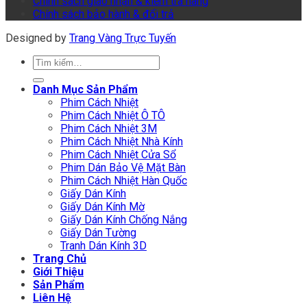
Chính sách giao nhận & kiểm tra hàng
Chính sách bảo hành & đổi trả
Designed by
Trang Vàng Trực Tuyến
Tìm
kiếm:
Danh Mục Sản Phẩm
Phim Cách Nhiệt
Phim Cách Nhiệt Ô TÔ
Phim Cách Nhiệt 3M
Phim Cách Nhiệt Nhà Kính
Phim Cách Nhiệt Cửa Sổ
Phim Dán Bảo Vệ Mặt Bàn
Phim Cách Nhiệt Hàn Quốc
Giấy Dán Kính
Giấy Dán Kính Mờ
Giấy Dán Kính Chống Nắng
Giấy Dán Tường
Tranh Dán Kính 3D
Trang Chủ
Giới Thiệu
Sản Phẩm
Liên Hệ