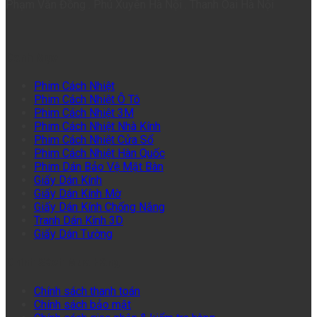
Phạm Văn Đồng . Phú Xuyên Hà Nội . Thanh Oai Hà Nội
Danh Mục
Phim Cách Nhiệt
Phim Cách Nhiệt Ô Tô
Phim Cách Nhiệt 3M
Phim Cách Nhiệt Nhà Kính
Phim Cách Nhiệt Cửa Sổ
Phim Cách Nhiệt Hàn Quốc
Phim Dán Bảo Vệ Mặt Bàn
Giấy Dán Kính
Giấy Dán Kính Mờ
Giấy Dán Kính Chống Nắng
Tranh Dán Kính 3D
Giấy Dán Tường
Chính Sách Mua Hàng
Chính sách thanh toán
Chính sách bảo mật