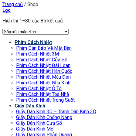
Trang chủ
/
Shop
Lọc
Hiển thị 1–80 của 85 kết quả
Phim Cách Nhiệt
Phim Dán Bảo Vệ Mặt Bàn
Phim Cách Nhiệt 3M
Phim Cách Nhiệt Cửa Sổ
Phim Cách Nhiệt Đài Loan
Phim Cách Nhiệt Hàn Quốc
Phim Cách Nhiệt Màu Đen
Phim Cách Nhiệt Nhà Kính
Phim Cách Nhiệt Ô Tô
Phim Cách Nhiệt Toà Nhà
Phim Cách Nhiệt Trong Suốt
Giấy Dán Kính
Giấy Dán Kính 3D – Tranh Dán Kính 3D
Giấy Dán Kính Chống Nắng
Giấy Dán Kính Cửa Sổ
Giấy Dán Kính Mờ
Giấy Dán Kính Phản Quang