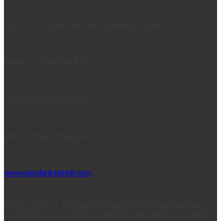
Trụ sở: Số 27 phố Văn Quán, P.Hà Đông, Tp Hà Nội
Hotline 1: 0966 896 819
Hotline 2: 0943 984 668
phimcachnhietnnh@gmail.com
www.giaydankinhnnh.com
CUNG CẤP C. N : Đội Ngũ Thi Công Trọn Gói Toàn Miền Bắc .
Lê Trọn Tấn . Đê La Thành . Cầu Giấy . Hàng Nón . Long Biên .