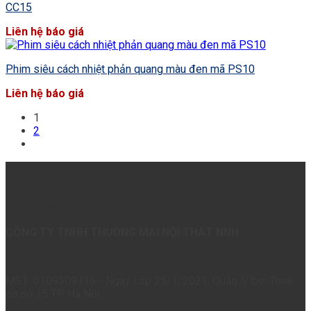
CC15
Liên hệ báo giá
Phim siêu cách nhiệt phản quang màu đen mã PS10
Liên hệ báo giá
1
2
Tổng Kho Nội Thất NNH Giá Rẻ
CÔNG TY TNHH THƯƠNG MẠI NỘI THẤT NNH
MST: 0109509116 - Ngày cấp 25/1/2021, Quản lý bởi Thuế
cơ sở 15 TP Hà Nội