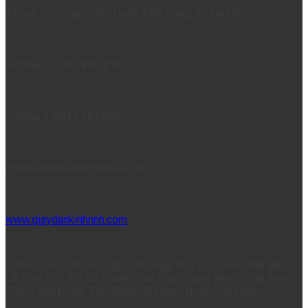
Trụ sở: Số 27 phố Văn Quán, P.Hà Đông, Tp Hà Nội
Hotline 1: 0966 896 819
Hotline 2: 0943 984 668
phimcachnhietnnh@gmail.com
www.giaydankinhnnh.com
CUNG CẤP C. N : Đội Ngũ Thi Công Trọn Gói Toàn Miền Bắc .
Lê Trọn Tấn . Đê La Thành . Cầu Giấy . Hàng Nón . Long Biên .
Phạm Văn Đồng . Phú Xuyên Hà Nội . Thanh Oai Hà Nội