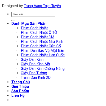
Designed by
Trang Vàng Trực Tuyến
Tìm
kiếm:
Danh Mục Sản Phẩm
Phim Cách Nhiệt
Phim Cách Nhiệt Ô TÔ
Phim Cách Nhiệt 3M
Phim Cách Nhiệt Nhà Kính
Phim Cách Nhiệt Cửa Sổ
Phim Dán Bảo Vệ Mặt Bàn
Phim Cách Nhiệt Hàn Quốc
Giấy Dán Kính
Giấy Dán Kính Mờ
Giấy Dán Kính Chống Nắng
Giấy Dán Tường
Tranh Dán Kính 3D
Trang Chủ
Giới Thiệu
Sản Phẩm
Liên Hệ